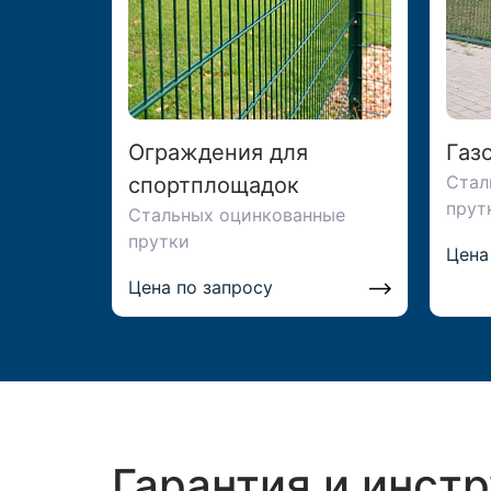
Ограждения для
Газ
Стал
спортплощадок
прут
Стальных оцинкованные
прутки
Цена
Цена по запросу
Гарантия и инст