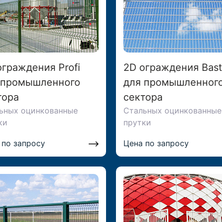
ограждения Profi
2D ограждения Bast
 промышленного
для промышленног
тора
сектора
ьных оцинкованные
Стальных оцинкованные
ки
прутки
 по запросу
Цена по запросу