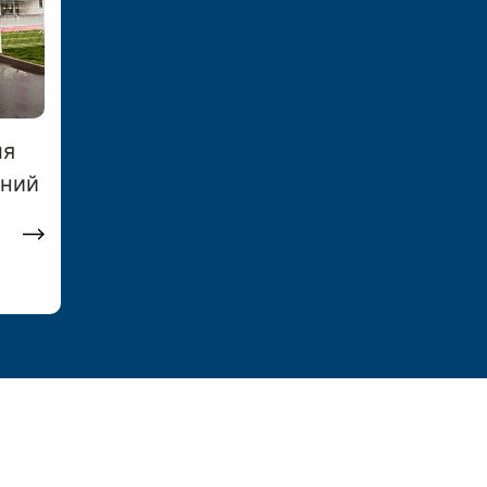
ля
ений