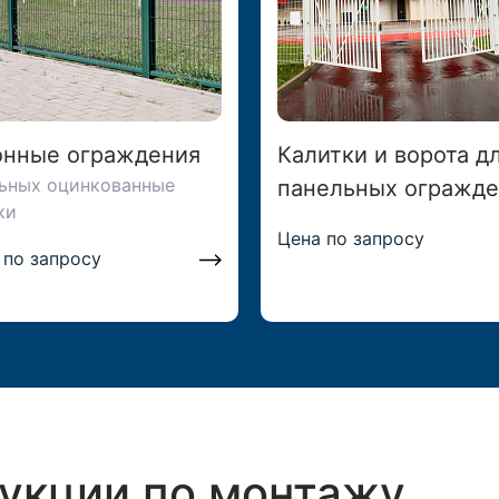
онные ограждения
Калитки и ворота д
ьных оцинкованные
панельных огражд
ки
Цена по запросу
 по запросу
рукции по монтажу