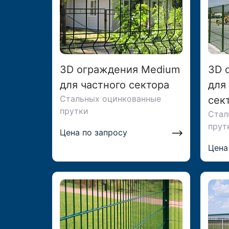
3D ограждения Medium
3D 
для частного сектора
для
Стальных оцинкованные
сек
прутки
Стал
прут
Цена по запросу
Цена