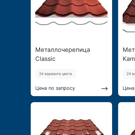
Металлочерепица
Мет
Classic
Kam
24 варианта цвета
24 в
Цена по запросу
Цена