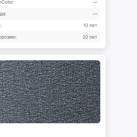
Color:
—
да:
—
:
10 лет
ррозию:
20 лет