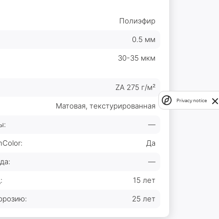
Полиэфир
0.5 мм
30-35 мкм
ZA 275 г/м²
Privacy notice
Матовая, текстурированная
ы:
—
Color:
Да
да:
—
:
15 лет
ррозию:
25 лет